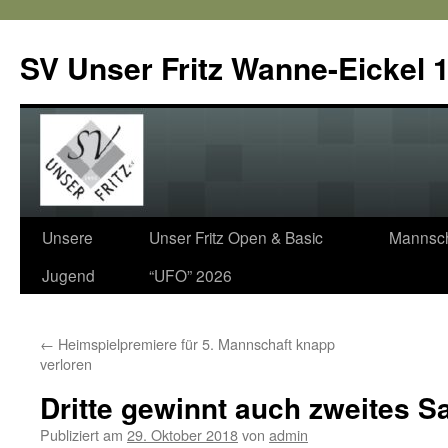
SV Unser Fritz Wanne-Eickel 1
Zum
Unsere
Unser Fritz Open & Basic
Mannsch
Inhalt
Jugend
“UFO” 2026
springen
←
Heimspielpremiere für 5. Mannschaft knapp
verloren
Dritte gewinnt auch zweites S
Publiziert am
29. Oktober 2018
von
admin