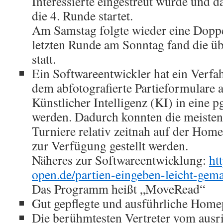
Interessierte eingestreut wurde und 
die 4. Runde startet.
Am Samstag folgte wieder eine Dopp
letzten Runde am Sonntag fand die ü
statt.
Ein Softwareentwickler hat ein Verfa
dem abfotografierte Partieformulare 
Künstlicher Intelligenz (KI) in eine
werden. Dadurch konnten die meisten 
Turniere relativ zeitnah auf der Home
zur Verfügung gestellt werden.
Näheres zur Softwareentwicklung:
ht
open.de/partien-eingeben-leicht-gema
Das Programm heißt „MoveRead“
Gut gepflegte und ausführliche Hom
Die berühmtesten Vertreter vom aus