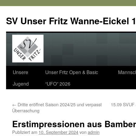
SV Unser Fritz Wanne-Eickel 1
Zum
Unsere
Unser Fritz Open & Basic
Mannsch
Inhalt
Jugend
“UFO” 2026
springen
←
Dritte eröffnet Saison 2024/25 und verpasst
15.09 SVUF 
Überraschung
Erstimpressionen aus Bambe
Publiziert am
10. September 2024
von
admin