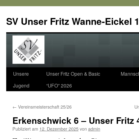
SV Unser Fritz Wanne-Eickel 1
Zum
Unsere
Unser Fritz Open & Basic
Mannsch
Inhalt
Jugend
“UFO” 2026
springen
←
Vereinsmeisterschaft 25/26
Un
Erkenschwick 6 – Unser Fritz 4
Publiziert am
12. Dezember 2025
von
admin