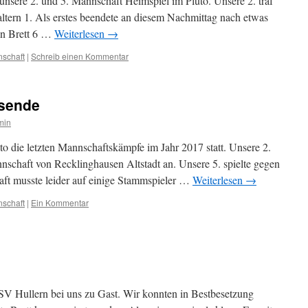
unsere 2. und 5. Mannschaft Heimspiel im Pluto. Unsere 2. traf
ltern 1. Als erstes beendete an diesem Nachmittag nach etwas
an Brett 6 …
Weiterlesen
→
nschaft
|
Schreib einen Kommentar
esende
min
o die letzten Mannschaftskämpfe im Jahr 2017 statt. Unsere 2.
nnschaft von Recklinghausen Altstadt an. Unsere 5. spielte gegen
aft musste leider auf einige Stammspieler …
Weiterlesen
→
nschaft
|
Ein Kommentar
SV Hullern bei uns zu Gast. Wir konnten in Bestbesetzung