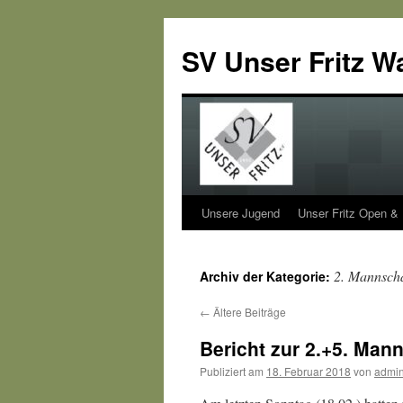
SV Unser Fritz W
Unsere Jugend
Unser Fritz Open &
Zum
Inhalt
2. Mannscha
Archiv der Kategorie:
springen
←
Ältere Beiträge
Bericht zur 2.+5. Man
Publiziert am
18. Februar 2018
von
admi