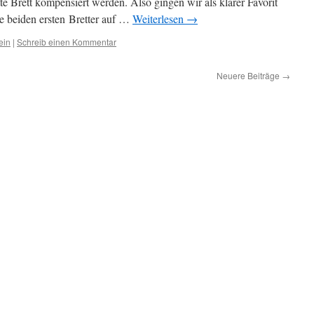
tte Brett kompensiert werden. Also gingen wir als klarer Favorit
ie beiden ersten Bretter auf …
Weiterlesen
→
ein
|
Schreib einen Kommentar
Neuere Beiträge
→