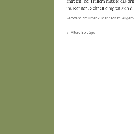
antreten, bei Hullern musste das dri
ins Rennen. Schnell einigten sich d
Veröffentlicht unter
2. Mannschaft
,
Allgem
←
Ältere Beiträge