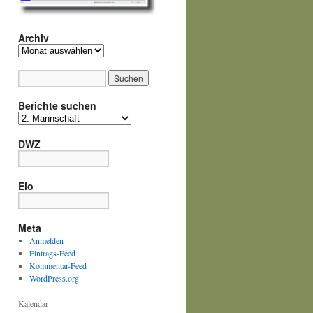
Archiv
Archiv
Berichte suchen
Berichte
suchen
DWZ
Elo
Meta
Anmelden
Eintrags-Feed
Kommentar-Feed
WordPress.org
Kalendar