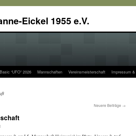
anne-Eickel 1955 e.V.
 Basic “UFO” 2026
Mannschaften
Vereinsmeisterschaft
Impressum & 
ft
Neuere Beiträge
→
nschaft
n