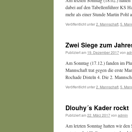
Am letzten Sonntag (18.02.) hatten 
dabei auf den Tabellenführer KS Ha
mehr als einer Stunde Martin Pohl 
Veröffentlicht unter
2. Mannschaft
,
5. Man
Zwei Siege zum Jahr
Publiziert am
19. Dezember 2017
von
ad
Am Sonntag (17.12.) fanden im Plut
Mannschaft trat gegen die erste Ma
Rochade Disteln 4. Die 2. Mannsch
Veröffentlicht unter
2. Mannschaft
,
5. Man
Dlouhy´s Kader rockt
Publiziert am
22. März 2017
von
admin
Am letzten Sonntag hatten wir den 