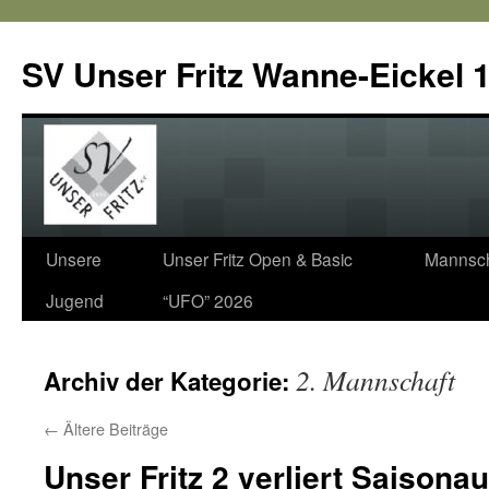
SV Unser Fritz Wanne-Eickel 1
Zum
Unsere
Unser Fritz Open & Basic
Mannsch
Inhalt
Jugend
“UFO” 2026
springen
2. Mannschaft
Archiv der Kategorie:
←
Ältere Beiträge
Unser Fritz 2 verliert Saisona