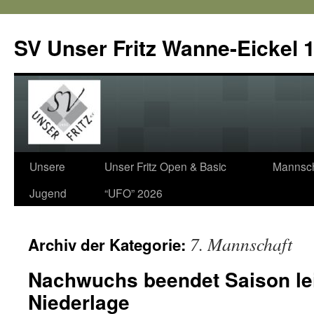
SV Unser Fritz Wanne-Eickel 1
Zum
Unsere
Unser Fritz Open & Basic
Mannsch
Inhalt
Jugend
“UFO” 2026
springen
7. Mannschaft
Archiv der Kategorie:
Nachwuchs beendet Saison lei
Niederlage