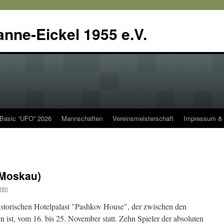
anne-Eickel 1955 e.V.
 Basic “UFO” 2026
Mannschaften
Vereinsmeisterschaft
Impressum & 
(Moskau)
min
istorischen Hotelpalast "Pashkov House", der zwischen den
 ist, vom 16. bis 25. November statt. Zehn Spieler der absoluten