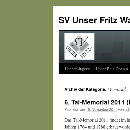
SV Unser Fritz W
Unsere Jugend
Unser Fritz Open &
Zum
Inhalt
Memorial
Archiv der Kategorie:
springen
6. Tal-Memorial 2011 
Publiziert am
15. November 2011
von
ad
Das Tal-Memorial 2011 findet im h
Jahren 1784 und 1788 erbaut worden