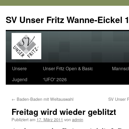
SV Unser Fritz Wanne-Eickel 1
Zum
Unsere
Unser Fritz Open & Basic
Mannsch
Inhalt
Jugend
“UFO” 2026
springen
←
Baden-Baden mit Weltauswahl
SV Unser F
Freitag wird wieder geblitzt
Publiziert am
17. März 2011
von
admin