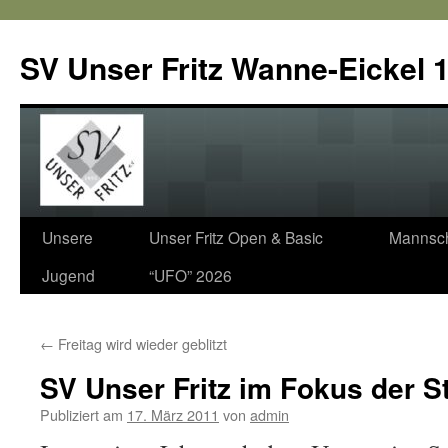
SV Unser Fritz Wanne-Eickel 1
Zum
Unsere
Unser Fritz Open & Basic
Mannsch
Inhalt
Jugend
“UFO” 2026
springen
←
Freitag wird wieder geblitzt
SV Unser Fritz im Fokus der S
Publiziert am
17. März 2011
von
admin