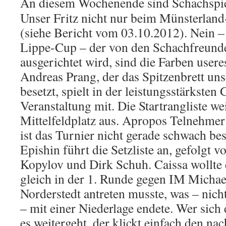
An di
esem Wochenende sind Schachspie
Unser Fritz nicht nur beim Münsterland
(siehe Bericht vom 03.10.2012). Nein –
Lippe-Cup – der von den Schachfreun
ausgerichtet wird, sind die Farben usere
Andreas Prang, der das Spitzenbrett un
besetzt, spielt in der leistungsstärksten
Veranstaltung mit. Die Startrangliste we
Mittelfeldplatz aus. Apropos Telnehmer 
ist das Turnier nicht gerade schwach be
Epishin führt die Setzliste an, gefolgt
Kopylov und Dirk Schuh. Caissa wollte 
gleich in der 1. Runde gegen IM Micha
Norderstedt antreten musste, was – nich
– mit einer Niederlage endete. Wer sich d
es weitergeht, der klickt einfach den n