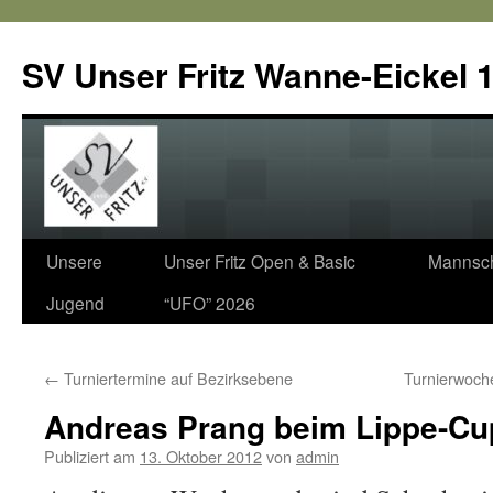
SV Unser Fritz Wanne-Eickel 1
Zum
Unsere
Unser Fritz Open & Basic
Mannsch
Inhalt
Jugend
“UFO” 2026
springen
←
Turniertermine auf Bezirksebene
Turnierwoch
Andreas Prang beim Lippe-Cu
Publiziert am
13. Oktober 2012
von
admin