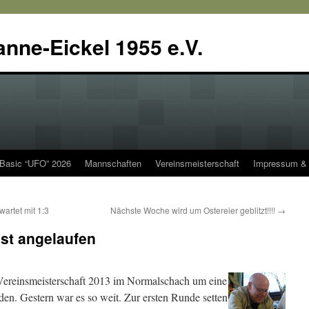
anne-Eickel 1955 e.V.
 Basic “UFO” 2026
Mannschaften
Vereinsmeisterschaft
Impressum & 
artet mit 1:3
Nächste Woche wird um Ostereier geblitzt!!!!
→
ist angelaufen
r Vereinsmeisterschaft 2013 im Normalschach um eine
n. Gestern war es so weit. Zur ersten Runde setten