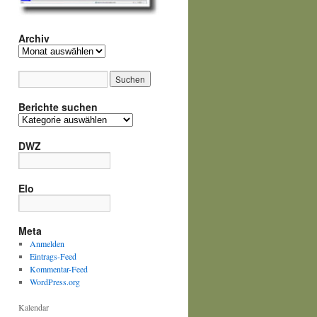
Archiv
Archiv
Berichte suchen
Berichte
suchen
DWZ
Elo
Meta
Anmelden
Eintrags-Feed
Kommentar-Feed
WordPress.org
Kalendar