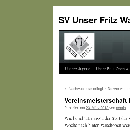
SV Unser Fritz W
Unsere Jugend
Unser Fritz Open &
Zum
Inhalt
←
Nachwuchs unterliegt in Drewer wie erw
springen
Vereinsmeisterschaft 
Publiziert am
23. März 2013
von
admin
Wie berichte
t, musste der Start de
Woche nach hinten verschoben werde