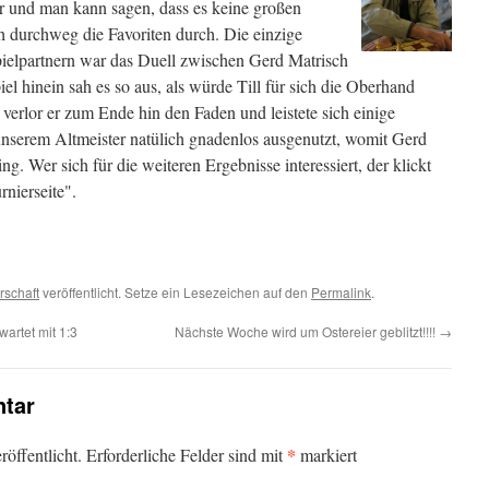
er und man kann sagen, dass es keine großen
h durchweg die Favoriten durch. Die einzige
elpartnern war das Duell zwischen Gerd Matrisch
el hinein sah es so aus, als würde Till für sich die Oberhand
verlor er zum Ende hin den Faden und leistete sich einige
nserem Altmeister natülich gnadenlos ausgenutzt, womit Gerd
ing. Wer sich für die weiteren Ergebnisse interessiert, der klickt
nierseite".
rschaft
veröffentlicht. Setze ein Lesezeichen auf den
Permalink
.
artet mit 1:3
Nächste Woche wird um Ostereier geblitzt!!!!
→
tar
*
öffentlicht.
Erforderliche Felder sind mit
markiert