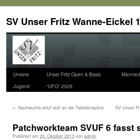
SV Unser Fritz Wanne-Eickel 1
Zum
Unsere
Unser Fritz Open & Basic
Mannsch
Inhalt
Jugend
“UFO” 2026
springen
←
Nachwuchs setzt sich an die Tabellenspitze
SV Unser Fri
Patchworkteam SVUF 6 fasst s
Publiziert am
20. Oktober 2013
von
admin