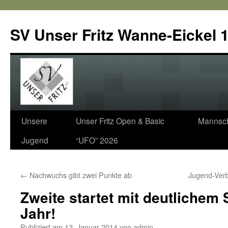
SV Unser Fritz Wanne-Eickel 1
Zum
Unsere
Unser Fritz Open & Basic
Mannsch
Inhalt
Jugend
“UFO” 2026
springen
←
Nachwuchs gibt zwei Punkte ab
Jugend-Verb
Zweite startet mit deutlichem 
Jahr!
Publiziert am
12. Januar 2014
von
admin