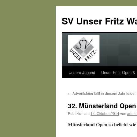
SV Unser Fritz W
Unsere Jugend
Unser Fritz Open &
Zum
Inhalt
←
Adventsfeier fällt in diesem Jahr leider
springen
32. Münsterland Open
Publiziert am
14. Oktober 2014
von
admi
Münsterland Open so beliebt wie