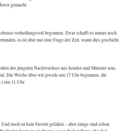
chwer gemacht.
n ebenso verheißungsvoll begonnen. Zwar schafft es immer noch
runden, es ist aber nur eine Frage der Zeit, wann dies geschieht.
iden des jüngsten Nachwuchses aus Senden und Münster sein,
 sind. Die Woche über wir jeweils um 17 Uhr begonnen, die
.) um 11 Uhr.
Und noch ist kein Favorit gefallen – aber einige sind schon
 Podzielny heute in ein Remis gegen Rafael Torres-Kuckel