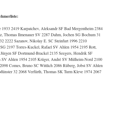
ehmerliste:
e 1933 2419 Karpatchev, Aleksandr SF Bad Mergentheim 2384
tz, Thomas Ilmenauer SV 2287 Dahm, Jochen SG Bochum 31
2 2222 Sazanov, Nikolay E. SC Steinfurt 1996 2210
SG 2197 Torres-Kuckel, Rafael SV Ahlen 1954 2195 Rott,
Jürgen SF Dortmund-Brackel 2135 Seegers, Hendrik SF
ten SV Ahlen 1954 2105 Krüger, André SV Mülheim-Nord 2100
2098 Comes, Bruno SC Wittlich 2086 Rüberg, Jobst SV Ahlen
Münster 32 2068 Verfürth, Thomas SK Turm Kleve 1974 2067