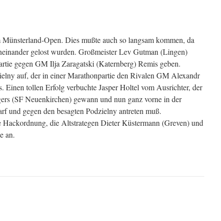
im Münsterland-Open. Dies mußte auch so langsam kommen, da
geneinander gelost wurden. Großmeister Lev Gutman (Lingen)
 Partie gegen GM Ilja Zaragatski (Katernberg) Remis geben.
ielny auf, der in einer Marathonpartie den Rivalen GM Alexandr
 Einen tollen Erfolg verbuchte Jasper Holtel vom Ausrichter, der
gers (SF Neuenkirchen) gewann und nun ganz vorne in der
arf und gegen den besagten Podzielny antreten muß.
te Hackordnung, die Altstrategen Dieter Küstermann (Greven) und
e an.