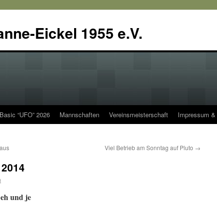
anne-Eickel 1955 e.V.
 Basic “UFO” 2026
Mannschaften
Vereinsmeisterschaft
Impressum & 
 aus
Viel Betrieb am Sonntag auf Pluto
→
 2014
n
 eh und je