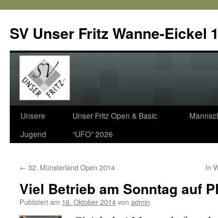
SV Unser Fritz Wanne-Eickel 1
Zum
Unsere
Unser Fritz Open & Basic
Mannsch
Inhalt
Jugend
“UFO” 2026
springen
←
32. Münsterland Open 2014
In 
Viel Betrieb am Sonntag auf P
Publiziert am
16. Oktober 2014
von
admin