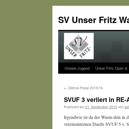
SV Unser Fritz W
Unsere Jugend
Unser Fritz Open &
Zum
Inhalt
←
Dähne-Pokal 2015/16
springen
SVUF 3 verliert in RE-
Publiziert am
21. September 2015
von
ad
Irgendwie ist da der Wurm drin in 
vereinsinternen Duells SVUF 5 v. S