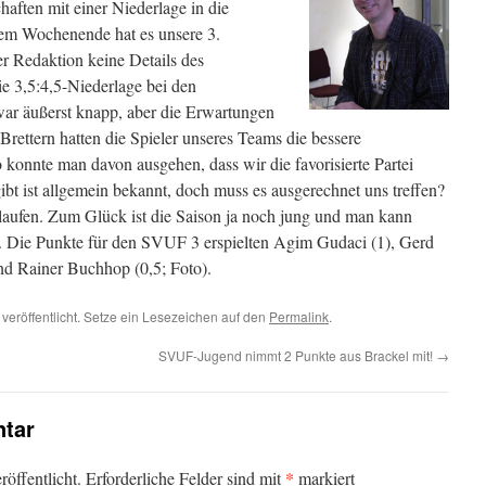
haften mit einer Niederlage in die
esem Wochenende hat es unsere 3.
er Redaktion keine Details des
e 3,5:4,5-Niederlage bei den
war äußerst knapp, aber die Erwartungen
 Brettern hatten die Spieler unseres Teams die bessere
 konnte man davon ausgehen, dass wir die favorisierte Partei
gibt ist allgemein bekannt, doch muss es ausgerechnet uns treffen?
elaufen. Zum Glück ist die Saison ja noch jung und man kann
 Die Punkte für den SVUF 3 erspielten Agim Gudaci (1), Gerd
und Rainer Buchhop (0,5; Foto).
veröffentlicht. Setze ein Lesezeichen auf den
Permalink
.
SVUF-Jugend nimmt 2 Punkte aus Brackel mit!
→
tar
*
öffentlicht.
Erforderliche Felder sind mit
markiert