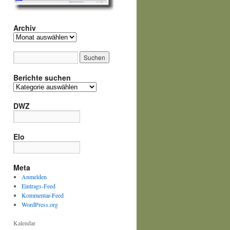
Archiv
Archiv
Berichte suchen
Berichte
suchen
DWZ
Elo
Meta
Anmelden
Eintrags-Feed
Kommentar-Feed
WordPress.org
Kalendar