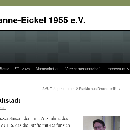
anne-Eickel 1955 e.V.
 Basic “UFO” 2026
Mannschaften
Vereinsmeisterschaft
Impressum & 
SVUF-Jugend nimmt 2 Punkte aus Brackel mit!
→
Altstadt
min
dieser Saison, denn mit Ausnahme des
VUF 6, das die Fünfte mit 4:2 für sich