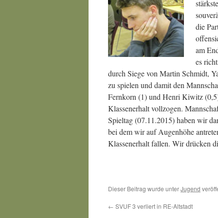
stärkst
souver
die Par
offens
am End
es rich
durch Siege von Martin Schmidt, Ya
zu spielen und damit den Mannschaf
Fernkorn (1) und Henri Kiwitz (0,5)
Klassenerhalt vollzogen. Mannscha
Spieltag (07.11.2015) haben wir d
bei dem wir auf Augenhöhe antreten
Klassenerhalt fallen. Wir drücken 
Dieser Beitrag wurde unter
Jugend
veröff
←
SVUF 3 verliert in RE-Altstadt