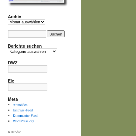
Archiv
Archiv
Berichte suchen
Berichte
suchen
DWZ
Elo
Meta
Anmelden
Eintrags-Feed
Kommentar-Feed
WordPress.org
Kalendar