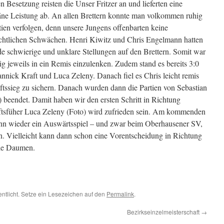
en Besetzung reisten die Unser Fritzer an und lieferten eine
äne Leistung ab. An allen Brettern konnte man volkommen ruhig
tien verfolgen, denn unsere Jungens offenbarten keine
ichtlichen Schwächen. Henri Kiwitz und Chris Engelmann hatten
e schwierige und unklare Stellungen auf den Brettern. Somit war
tig jeweils in ein Remis einzulenken. Zudem stand es bereits 3:0
nnick Kraft und Luca Zeleny. Danach fiel es Chris leicht remis
tssieg zu sichern. Danach wurden dann die Partien von Sebastian
 beendet. Damit haben wir den ersten Schritt in Richtung
ftsfüher Luca Zeleny (Foto) wird zufrieden sein. Am kommenden
ann wieder ein Auswärtsspiel – und zwar beim Oberhausener SV,
. Vielleicht kann dann schon eine Vorentscheidung in Richtung
die Daumen.
entlicht. Setze ein Lesezeichen auf den
Permalink
.
Bezirkseinzelmeisterschaft
→