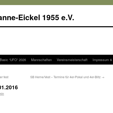
anne-Eickel 1955 e.V.
 Basic “UFO” 2026
Mannschaften
Vereinsmeisterschaft
Impressum & 
er fest
SB Herne/Vest – Termine für 4er-Pokal und 4er-Blitz
→
01.2016
min