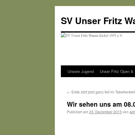
SV Unser Fritz W
Unsere Jugend
Unser Fritz Open &
Zum
Inhalt
←
Erste sitzt jetzt ganz tief im Tabellenkell
springen
Wir sehen uns am 08.
Publiziert am
23. Dezember 2015
von
ad