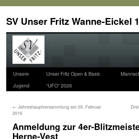
SV Unser Fritz Wanne-Eickel 1
Zum
Unsere
Unser Fritz Open & Basic
Mannsch
Inhalt
Jugend
“UFO” 2026
springen
←
Jahreshauptversammlung am 05. Februar
Dre
2016
Anmeldung zur 4er-Blitzmeist
Herne-Vest