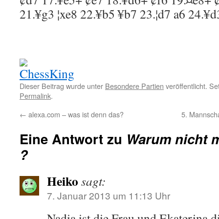
21.
¥
g3
¦
xe8
22.
¥
b5
¥
b7
23.
¦
d7
a6
24.
¥
d
Dieser Beitrag wurde unter
Besondere Partien
veröffentlicht. S
Permalink
.
←
alexa.com – was ist denn das?
5. Mannscha
Eine Antwort zu
Warum nicht m
?
Heiko
sagt:
7. Januar 2013 um 11:13 Uhr
Nadia ist die Frau und Ekaterina d