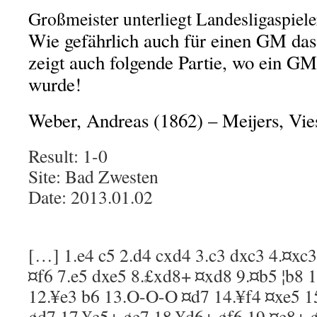
Großmeister unterliegt Landesligaspiele
Wie gefährlich auch für einen GM das
zeigt auch folgende Partie, wo ein GM
wurde!
Weber, Andreas (1862) – Meijers, Vie
Result:
1-0
Site:
Bad Zwesten
Date:
2013.01.02
[…]
1.e4
c5
2.d4
cxd4
3.c3
dxc3
4.
¤
xc3
¤
f6
7.e5
dxe5
8.
£
xd8+
¤
xd8
9.
¤
b5
¦
b8
1
12.
¥
e3
b6
13.O-O-O
¤
d7
14.
¥
f4
¤
xe5
1
¢
d7
17.
¥
e5+
¢
e7
18.
¥
d6+
¢
f6
19.
¤
e8+