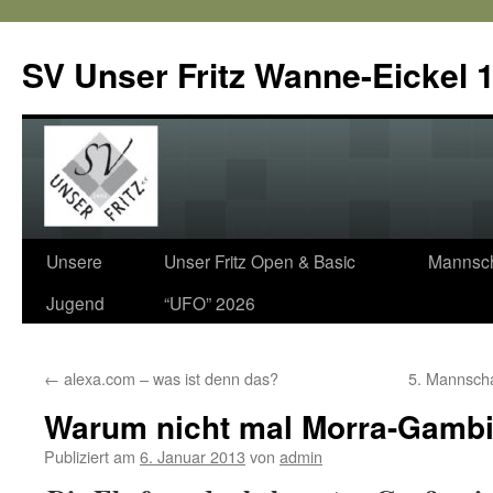
SV Unser Fritz Wanne-Eickel 1
Zum
Unsere
Unser Fritz Open & Basic
Mannsch
Inhalt
Jugend
“UFO” 2026
springen
←
alexa.com – was ist denn das?
5. Mannscha
Warum nicht mal Morra-Gambi
Publiziert am
6. Januar 2013
von
admin