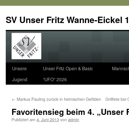
SV Unser Fritz Wanne-Eickel 1
Zum
Unsere
Unser Fritz Open & Basic
Mannsch
Inhalt
Jugend
“UFO” 2026
springen
←
Markus Pauling zurück in heimischen Gefilden
Grillfete bei
Favoritensieg beim 4. „Unser 
Publiziert am
4. Juni 2013
von
admin